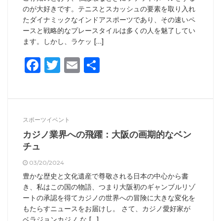
のが大好きです。テニスとスカッシュの要素を取り入れ
たダイナミックなインドアスポーツであり、その速いペ
ースと戦略的なプレースタイルは多くの人を魅了してい
ます。しかし、ラケッ […]
Facebook
Twitter
Email
共
有
スポーツイベント
カジノ業界への飛躍：大阪の画期的なベン
チュ
03/20/2024
豊かな歴史と文化遺産で尊敬される日本の中心から書
き、私はこの国の物語、つまり大阪初のギャンブルリゾ
ートの承認を得てカジノの世界への冒険に大きな変化を
もたらすニュースをお届けし。 さて、カジノ愛好家が
ベラジョンカジノ な […]