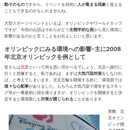
動そのもの
ですから、イベントを目的に
人が集まる現象
と捉える
こともできるのかもしれませんね。
大型スポーツイベントといえば、オリンピックやワールドカップ
ですが、今回のお話はそれらがどう
生態学的な面
から見た環境に
影響があるのかと言うことをお伝えしたいと思います。
オリンピックにみる環境への影響−主に2008
年北京オリンピックを例として
皆さんは
北京
といって何を思い浮かべるでしょう。北京へ旅行に
行くと想像すると、私であれば、まずは
大気汚染対策
をしなけれ
ば、と考えてしまいます。北京五輪を開催する折に、環境面では
様々な心配事
がありました。もちろん大気汚染で発生するスモッ
グ等が一番最初に頭を過りますが、オリンピックを開催すると決
定すると環境面にも
対策が講じられる
ことがあります。
実際、北
京オリン
ピック開