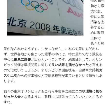
催の
10年
前
から環
境問題、
特に大気
汚染を改
善するた
めに政府
主体で
色々と対
策がなされたようです。しかしながら、これら対策にも関わら
ず、世界各地から集まった選手の中には、特に屋外で行う競技を
中心に
健康に影響
が出たということです。結果論として、オリン
ピック開催は環境問題に対して
良い結果を残せなかった
と言える
のではないでしょうか。オリンピック開催後も、自動車の
排気ガ
ス
や工場からの排出物などで健康被害が出ているという情報もあ
ります。
我々の東京オリンピックもこれら事実を念頭に
エコや環境に気を
配った大会
となるように、政府にも頑張ってもらいたいところで
すね。