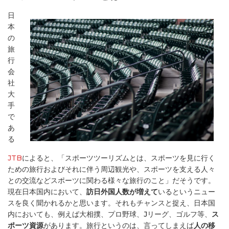
日
本
の
旅
行
会
社
大
手
で
あ
る
JTB
によると、「スポーツツーリズムとは、スポーツを見に行く
ための旅行およびそれに伴う周辺観光や、スポーツを支える人々
との交流などスポーツに関わる様々な旅行のこと」だそうです。
現在日本国内において、
訪日外国人数が増えて
いるというニュー
スを良く聞かれるかと思います。それもチャンスと捉え、日本国
内においても、例えば大相撲、プロ野球、Jリーグ、ゴルフ等、
ス
ポーツ資源
があります。旅行というのは、言ってしまえば
人の移